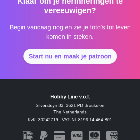
Klaar om je herinneringen te
vereeuwigen?
Begin vandaag nog en zie je foto's tot leven
komen in steken.
Start nu en maak je patroon
Hobby Line v.o.f.
Silversteyn 83, 3621 PD Breukelen
The Netherlands
KvK: 30242719 | VAT: NL 8196.14.464.B01